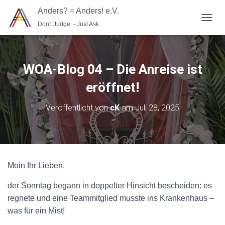
Anders? = Anders! e.V.
Don't Judge. - Just Ask.
N
A
V
I
G
WOA-Blog 04 – Die Anreise ist
A
T
eröffnet!
I
O
Veröffentlicht von
cK
am
Juli 28, 2025
N
U
M
S
C
H
Moin Ihr Lieben,
A
L
der Sonntag begann in doppelter Hinsicht bescheiden: es
T
E
regnete und eine Teammitglied musste ins Krankenhaus –
N
was für ein Mist!