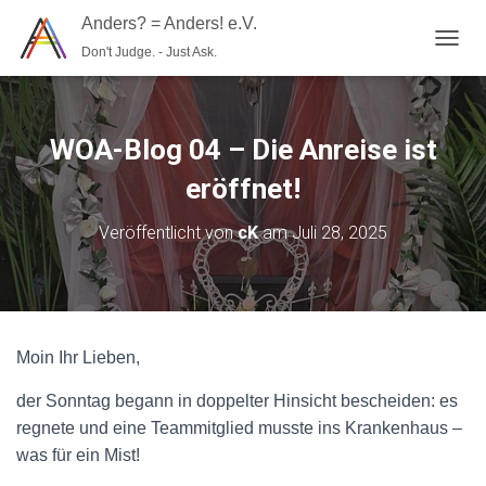
Anders? = Anders! e.V.
Don't Judge. - Just Ask.
N
A
V
I
G
WOA-Blog 04 – Die Anreise ist
A
T
eröffnet!
I
O
Veröffentlicht von
cK
am
Juli 28, 2025
N
U
M
S
C
H
Moin Ihr Lieben,
A
L
der Sonntag begann in doppelter Hinsicht bescheiden: es
T
E
regnete und eine Teammitglied musste ins Krankenhaus –
N
was für ein Mist!