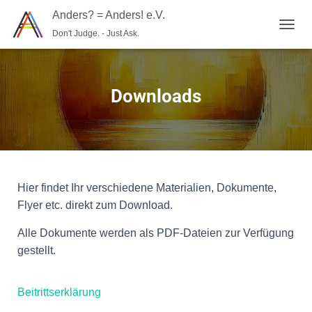
Anders? = Anders! e.V.
Don't Judge. - Just Ask.
N
A
V
I
G
Downloads
A
T
I
O
N
U
M
Hier findet Ihr verschiedene Materialien, Dokumente,
S
Flyer etc. direkt zum Download.
C
H
Alle Dokumente werden als PDF-Dateien zur Verfügung
A
L
gestellt.
T
E
N
Beitrittserklärung