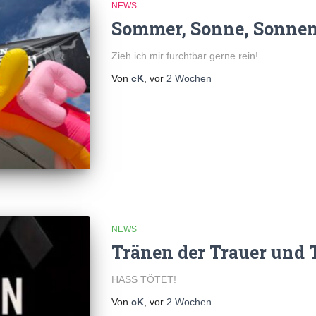
NEWS
Sommer, Sonne, Sonne
Zieh ich mir furchtbar gerne rein!
Von
cK
, vor
2 Wochen
NEWS
Tränen der Trauer und 
HASS TÖTET!
Von
cK
, vor
2 Wochen