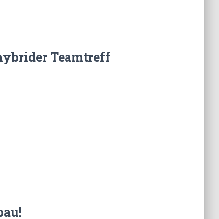
hybrider Teamtreff
bau!