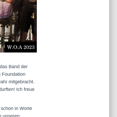
 das Band der
n Foundation
ahr mitgebracht.
urften! Ich freue
t schon in Worte
n unseren