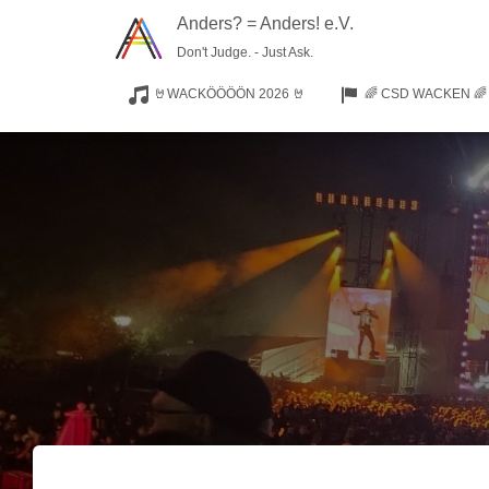
Anders? = Anders! e.V.
Don't Judge. - Just Ask.
🤘WACKÖÖÖÖN 2026 🤘
🌈 CSD WACKEN 🌈