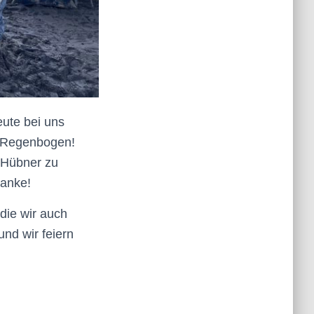
ute bei uns
m Regenbogen!
r Hübner zu
Danke!
die wir auch
nd wir feiern