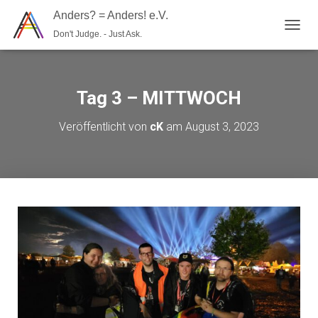
Anders? = Anders! e.V.
Don't Judge. - Just Ask.
N
A
V
I
G
Tag 3 – MITTWOCH
A
T
Veröffentlicht von
cK
am
August 3, 2023
I
O
N
U
M
S
C
H
A
L
T
E
N