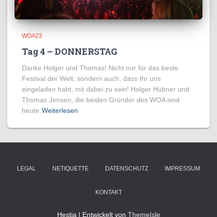
WOA23
Tag 4 – DONNERSTAG
Danke Holger und Thomas! Nicht nur für das beste
Festival der Welt, sondern auch, dass Ihr uns
eingeladen habt, mit dabei zu sein! Holger Hübner und
Thomas Jensen, die beiden Gründer des WOA sind
heute
Weiterlesen
LEGAL
NETIQUETTE
DATENSCHUTZ
IMPRESSUM
KONTAKT
Hestia | Entwickelt von
ThemeIsle