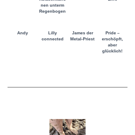
nen unterm
Regenbogen
Andy
Lilly
James der
Pride –
connected
Metal-Priest
erschöpft,
aber
glücklich!