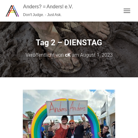
Anders? = Anders! e.V.
Don't Judge. - Just Ask.
N
A
V
I
G
Tag 2 – DIENSTAG
A
T
Veröffentlicht von
cK
am
August 1, 2023
I
O
N
U
M
S
C
H
A
L
T
E
N