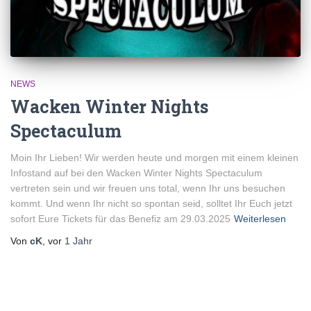
NEWS
Wacken Winter Nights
Spectaculum
Moin Ihr Lieben! Wir werden heute und morgen mit einem kleinen
Infostand auf bei den Wacken Winter Nights Spectaculum
vertreten sein und wir freuen uns total, wenn Ihr uns besuchen
kommt. Und wenn Ihr nicht so spontan seid, solltet Ihr Euch jetzt
sofort Eure Tickets für das Benefiz am 29.03.2025
Weiterlesen
Von
cK
, vor
1 Jahr