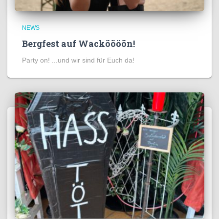
NEWS
Bergfest auf Wacköööön!
Party on! ...und wir sind für Euch da!