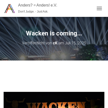
Anders? = Anders! e.V.
Don't Judge. - Just Ask.
N
A
V
I
G
Wacken is coming…
A
T
Veröffentlicht von
cK
am
Juli 15, 2025
I
O
N
U
M
S
C
H
A
L
T
E
N