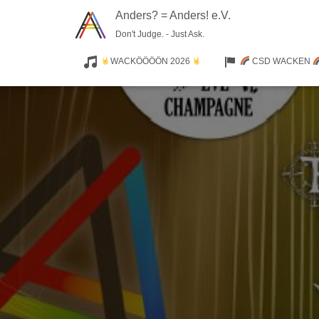
Anders? = Anders! e.V.
Don't Judge. - Just Ask.
WACKÖÖÖÖN 2026
CSD WACKEN