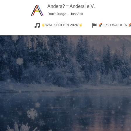
Anders? = Anders! e.V.
Don't Judge. - Just Ask.
WACKÖÖÖÖN 2026
CSD WACKEN