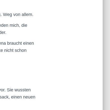
eg. Weg von allem.
eden mich, die
der.
ena braucht einen
te nicht schon
vor. Sie wussten
sack, einen neuen