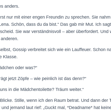
es anders.
erst nur mit einer engen Freundin zu sprechen. Sie nah
Lena. Schön, dass du da bist.“ Das gab mir Mut. Ich sag
cheid. Sie war verständnisvoll – aber überfordert. Und w
t anderen.
selbst, Gossip verbreitet sich wie ein Lauffeuer. Schon 
e Klasse.
 Mädchen oder was?“
gt jetzt Zöpfe – wie peinlich ist das denn?“
 uns in die Mädchentoilette? Träum weiter.“
Blicke. Stille, wenn ich den Raum betrat. Und dann der 
 und jemand laut rief: „Guckt mal, *Deadname* hat keine 