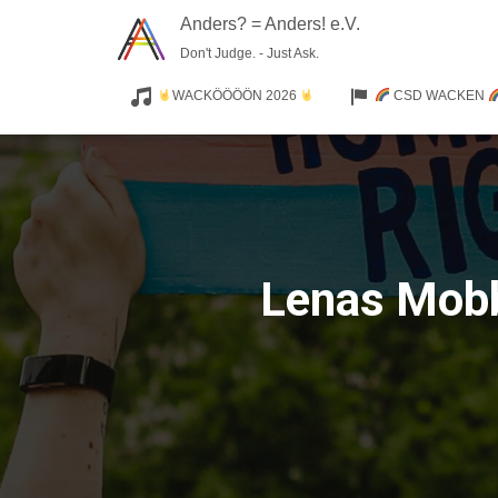
Anders? = Anders! e.V.
Don't Judge. - Just Ask.
WACKÖÖÖÖN 2026
CSD WACKEN
Lenas Mobbi