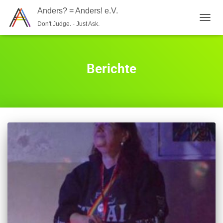
Anders? = Anders! e.V.
Don't Judge. - Just Ask.
NAVIG
UMSC
Berichte