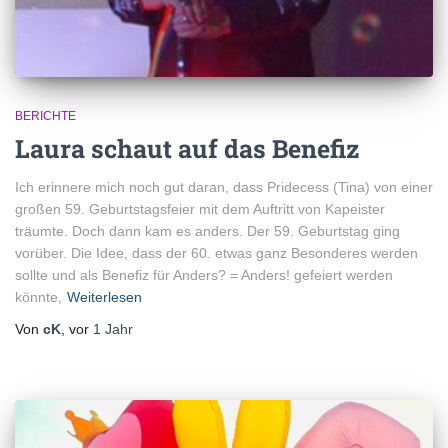
BERICHTE
Laura schaut auf das Benefiz
Ich erinnere mich noch gut daran, dass Pridecess (Tina) von einer
großen 59. Geburtstagsfeier mit dem Auftritt von Kapeister
träumte. Doch dann kam es anders. Der 59. Geburtstag ging
vorüber. Die Idee, dass der 60. etwas ganz Besonderes werden
sollte und als Benefiz für Anders? = Anders! gefeiert werden
könnte,
Weiterlesen
Von
cK
, vor
1 Jahr