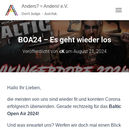
Anders? = Anders! e.V.
Don't Judge. - Just Ask.
N
A
V
I
G
BOA24 – Es geht wieder los
A
T
Veröffentlicht von
cK
am
August 21, 2024
I
O
N
U
M
S
C
Hallo Ihr Lieben,
H
A
die meisten von uns sind wieder fit und konnten Corona
L
erfolgreich überwinden. Gerade rechtzeitg für das
Baltic
T
E
Open Air 2024!
N
Und was erwartet uns? Werfen wir doch mal einen Blick