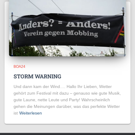
BOA24
STORM WARNING
Und dann kam der Wind…. Hallo Ihr Lieben, Wetter
gehört zum Festival mit dazu – genauso wie gute Musik,
gute Laune, nette Leute und Party! Wahrscheinlich
gehen die Meinungen darüber, was das perfekte Wetter
ist
Weiterlesen