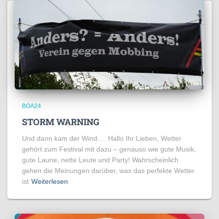
BOA24
STORM WARNING
Und dann kam der Wind…. Hallo Ihr Lieben, Wetter
gehört zum Festival mit dazu – genauso wie gute Musik,
gute Laune, nette Leute und Party! Wahrscheinlich
gehen die Meinungen darüber, was das perfekte Wetter
ist
Weiterlesen