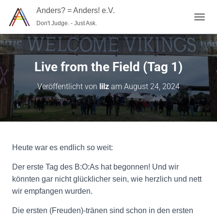
Anders? = Anders! e.V.
Don't Judge. - Just Ask.
N
A
V
I
G
Live from the Field (Tag 1)
A
T
Veröffentlicht von
lilz
am
August 24, 2024
I
O
N
U
M
S
C
Heute war es endlich so weit:
H
A
Der erste Tag des B:O:As hat begonnen! Und wir
L
könnten gar nicht glücklicher sein, wie herzlich und nett
T
E
wir empfangen wurden.
N
Die ersten (Freuden)-tränen sind schon in den ersten