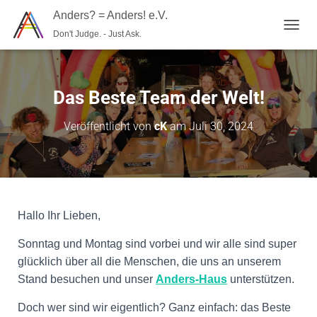
Anders? = Anders! e.V.
Don't Judge. - Just Ask.
N
A
V
I
G
Das Beste Team der Welt!
A
T
Veröffentlicht von
cK
am
Juli 30, 2024
I
O
N
U
M
S
C
Hallo Ihr Lieben,
H
A
Sonntag und Montag sind vorbei und wir alle sind super
L
glücklich über all die Menschen, die uns an unserem
T
E
Stand besuchen und unser
Anders-Haus
unterstützen.
N
Doch wer sind wir eigentlich? Ganz einfach: das Beste